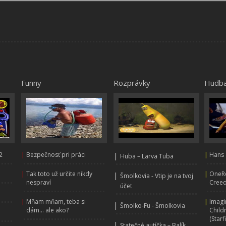
Funny
Rozprávky
Hudb
2
|
Bezpečnosť pri práci
|
|
Hans 
Huba – Larva Tuba
|
Tak toto už určite nikdy
|
OneRe
|
Šmolkovia - Vtip je na tvoj
nespraví
Creed
účet
|
Mňam mňam, teba si
|
Imagi
|
Šmolko-Fu - Šmolkovia
dám... ale ako?
Child
(Starf
|
Statečné autíčka – Balík