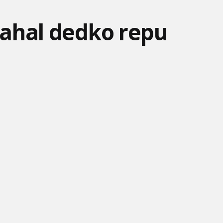
PATR
 Ťahal dedko repu
MIMONI A MONŠTRÁ -
ANIME FURY - EPIZÓDA 1:
ŠMOULOVÉ – POZOR NA
MIMONI SA VEZÚ V
PREBUDENIE
MAČKU
LIMUZÍ
MESTO ÁUT -
SKYE PREBERÁ VLÁDU! -
LEGO FRIENDS: NOVÁ
TELEKINETICKÝ LÚČ
TLAPKOVÁ PATROLA
KAPITOLA – NÁJDU
PAW
STRATE
ZVEDAVÝ GEORGE – MÁ
UNICORSE - BLUEY
TOM A JERRY – CHAOS N
ZLOMENÚ NOHU
(ANGLICKY)
DEŇ SVÄTÉHO PATRIKA