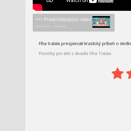
<<< Predchádzajúce video
Fíha tralala - Zvieratká
Fíha tralala prespievali kraslický príbeh o dedk
Pesničky pre deti z divadla Fíha Tralala