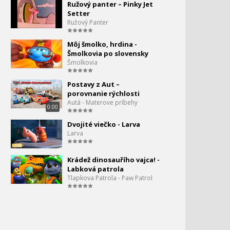
Ružový panter – Pinky Jet
Setter
Ružový Panter
Môj šmolko, hrdina -
Šmolkovia po slovensky
Šmolkovia
Postavy z Aut –
porovnanie rýchlosti
Autá - Materove príbehy
0:00
Dvojité viečko - Larva
Larva
Krádež dinosauřího vajca! -
Labková patrola
Tlapkova Patrola - Paw Patrol