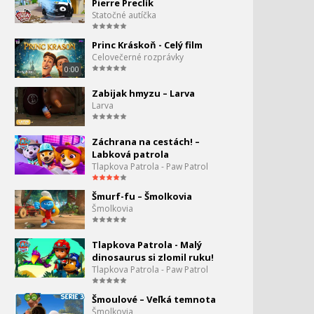
Pierre Preclík
Statočné autíčka
Princ Kráskoň - Celý film
Celovečerné rozprávky
0:00
Zabijak hmyzu – Larva
Larva
Záchrana na cestách! –
Labková patrola
Tlapkova Patrola - Paw Patrol
Šmurf-fu – Šmolkovia
Šmolkovia
Tlapkova Patrola - Malý
dinosaurus si zlomil ruku!
Tlapkova Patrola - Paw Patrol
Šmoulové – Veľká temnota
Šmolkovia