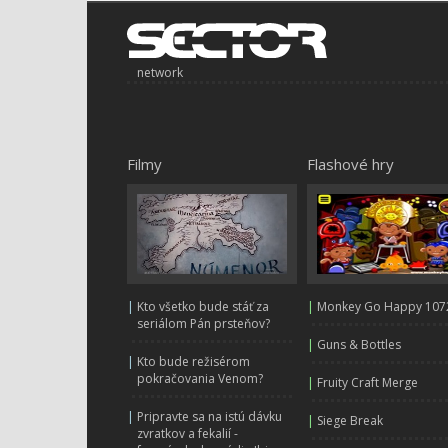
network
Filmy
Flashové hry
|
Kto všetko bude stáť za
|
Monkey Go Happy 107
seriálom Pán prsteňov?
|
Guns & Bottles
|
Kto bude režisérom
pokračovania Venom?
|
Fruity Craft Merge
|
Pripravte sa na istú dávku
|
Siege Break
zvratkov a fekalií -