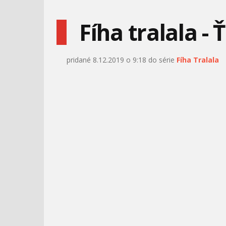
Fíha tralala -
pridané 8.12.2019 o 9:18 do série
Fíha Tralala
ŠMOLKOVIA –
TLAPKOVÁ PATROLA –
NIEKTORÝM SA TO
RYDER POTREBUJE
NEPÁČI
VŠETKY
MICKEYHO KLUBÍK+ –
LEGO FRIENDS: NOVÁ
MICKEYHO NOVÝ
KAPITOLA – ZÁCHRANA V
POMOCNÍČE
Z
LARVA TUBA - PRIATELIA
HEYKIDS – ČERVENÁ
ČIAPOČKA