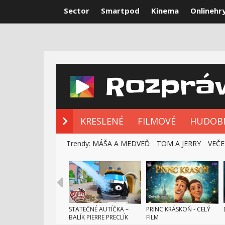
Sector
Smartpod
Kinema
Onlinehr
NOVÉ ROZPRÁ
KRESLENÉ
FILMOVÉ
HUDOB
Trendy:
MÁŠA A MEDVEĎ
TOM A JERRY
VEČE
STATEČNÉ AUTÍČKA –
PRINC KRÁSKOŇ - CELÝ
BALÍK PIERRE PRECLÍK
FILM