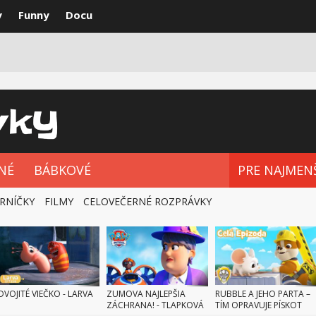
y
Funny
Docu
VKY
NAJLEPŠIE
ROZPRÁVKOVÉ SÉRIE
NÉ
BÁBKOVÉ
PRE NAJMEN
RNÍČKY
FILMY
CELOVEČERNÉ ROZPRÁVKY
DVOJITÉ VIEČKO - LARVA
ZUMOVA NAJLEPŠIA
RUBBLE A JEHO PARTA –
ZÁCHRANA! - TLAPKOVÁ
TÍM OPRAVUJE PÍSKOT