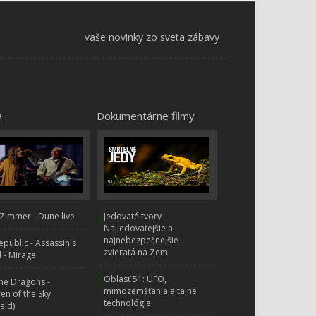
vaše novinky zo sveta zábavy
a
Dokumentárne filmy
Zimmer - Dune live
|
Jedovaté tvory -
Najjedovatejšie a
najnebezpečnejšie
public - Assassin's
zvieratá na Zemi
 - Mirage
|
Oblasť 51: UFO,
ne Dragons -
mimozemšťania a tajné
ren of the Sky
technológie
ield)