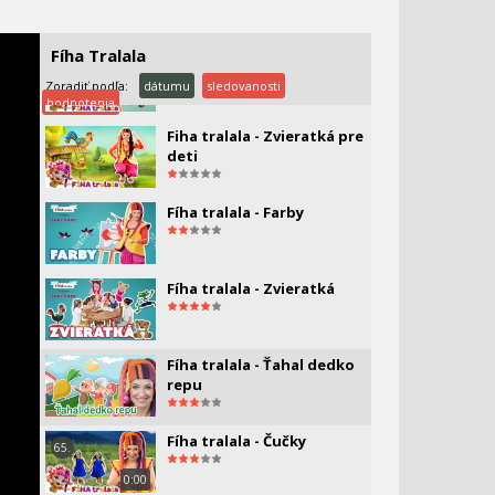
ZÁCHRANA
1:09:45
Fíha Tralala
FÍHA tralala - Ústučkové
rozcvičky
Zoradiť podľa:
dátumu
sledovanosti
hodnotenia
Fiha tralala - Zvieratká pre
deti
Fíha tralala - Farby
Fíha tralala - Zvieratká
Fíha tralala - Ťahal dedko
repu
Fíha tralala - Čučky
65.
0:00