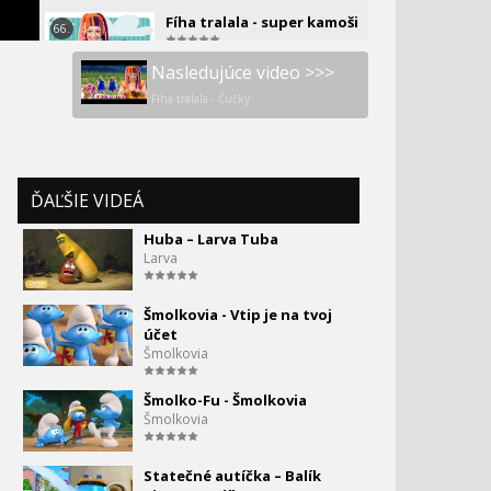
Fíha tralala - super kamoši
66.
0:00
Nasledujúce video >>>
Fíha tralala - Čučky
ĎAĽŠIE VIDEÁ
Huba – Larva Tuba
Larva
Šmolkovia - Vtip je na tvoj
účet
Šmolkovia
Šmolko-Fu - Šmolkovia
Šmolkovia
Statečné autíčka – Balík