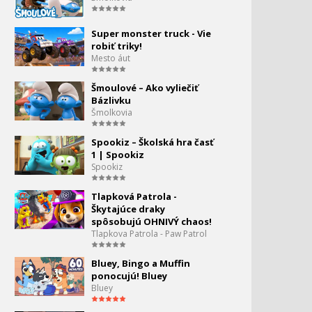
Super monster truck - Vie
robiť triky!
Mesto áut
Šmoulové – Ako vyliečiť
Bázlivku
Šmolkovia
Spookiz – Školská hra časť
1 | Spookiz
Spookiz
Tlapková Patrola -
Škytajúce draky
spôsobujú OHNIVÝ chaos!
Tlapkova Patrola - Paw Patrol
Bluey, Bingo a Muffin
ponocujú! Bluey
Bluey