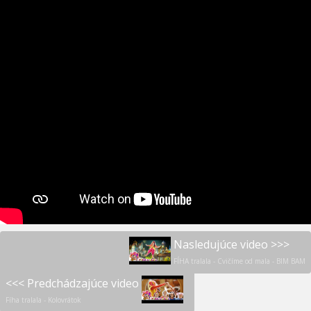
Nasledujúce video >>>
FÍHA tralala - Cvičíme od mala - BIM BAM
<<< Predchádzajúce video
Fíha tralala - Kolovrátok