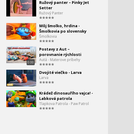
Ružový panter – Pinky Jet
1:09:45
Setter
FÍHA tralala - Ústučkové
Ružový Panter
rozcvičky
Môj šmolko, hrdina -
Šmolkovia po slovensky
Fiha tralala - Zvieratká pre
Šmolkovia
deti
Postavy z Aut –
Fíha tralala - Farby
porovnanie rýchlosti
Autá - Materove príbehy
0:00
Dvojité viečko - Larva
Fíha tralala - Zvieratká
Larva
Krádež dinosauřího vajca! -
Fíha tralala - Ťahal dedko
Labková patrola
repu
Tlapkova Patrola - Paw Patrol
Fíha tralala - Čučky
65.
0:00