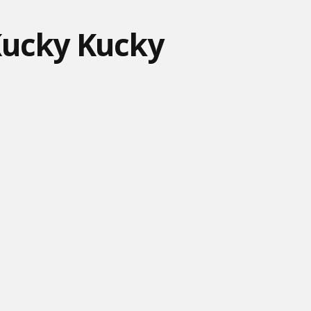
 Kucky Kucky
TLAPKOVÁ PATROLA –
PARTA STAVIA SENZA
SHREK 5 (2027) - TRAILER
VEĽKÝ PÁD STAROSTU
VANU – RUBBLE A JEHO
NA ANIMÁK
HUMD
PA
SPOOKIZ - DUPAJ!
ROBOTY A
CILILILILINK! –
TECHNOLÓGIE! – TOM A
ŠMOLKOVIA
JERRY
LEGO FRIENDS: NOVÁ
LEGO FRIENDS: NOVÁ
MESTO ÁUT -
KAPITOLA – ZÁCHRANA V
KAPITOLA - NÁJDU
TELEKINETICKÝ LÚČ