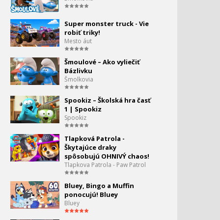
53.
anglicky
6:01
Super monster truck - Vie
robiť triky!
FÍHA tralala - Upratovanie
54.
Mesto áut
hrou s Fíhou - Skladáme
tričká a nohavice
8:24
Šmoulové – Ako vyliečiť
Bázlivku
Fíha tralala - Zúbky
55.
Šmolkovia
6:52
Spookiz – Školská hra časť
Fíha tralala - Bumsarasa -
56.
1 | Spookiz
celý film
Spookiz
56:12
Tlapková Patrola -
Fíha tralala - Upratovanie
57.
Škytajúce draky
s fíhou
spôsobujú OHNIVÝ chaos!
4:24
Tlapkova Patrola - Paw Patrol
Fíha tralala - Leporelo pre
58.
deti
Bluey, Bingo a Muffin
3:34
ponocujú! Bluey
Bluey
Fíha tralala - Rok - celý film
59.