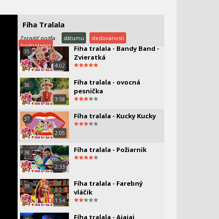
PAW P
Fíha Tralala - Mravčekovia
34.
Fíha Tralala
1:45
Zoradiť podľa:
dátumu
sledovanosti
hodnotenia
Fíha tralala - Bandy Band -
35.
Zvieratká
4:02
Fíha tralala - ovocná
36.
pesnička
3:58
Fíha tralala - Kucky Kucky
37.
2:05
Fíha tralala - Požiarnik
38.
2:33
Fíha tralala - Farebný
39.
vláčik
1:54
Fíha tralala - Ajajaj