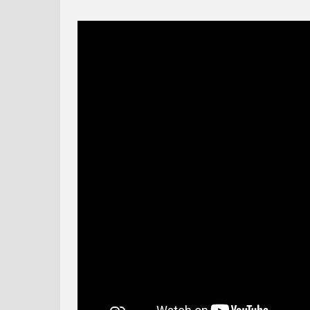
POMOCNÍČE
PANTER
KYANID A ŠŤASTIE –
ZVEDAVÝ GEORGE – MÁ
DOBRÝ A ZLÝ POLICAJT
ZLOMENÚ NOHU