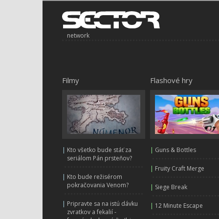
network
Filmy
Flashové hry
|
Kto všetko bude stáť za
|
Guns & Bottles
seriálom Pán prsteňov?
|
Fruity Craft Merge
|
Kto bude režisérom
pokračovania Venom?
|
Siege Break
|
Pripravte sa na istú dávku
|
12 Minute Escape
zvratkov a fekalií -