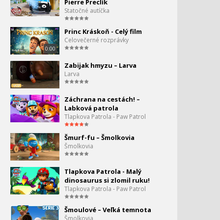
Pierre Preclík
Statočné autíčka
Fíha tralala - Film
47.
Princ Kráskoň - Celý film
48:09
Celovečerné rozprávky
Fíha tralala - Cvičíme od
0:00
48.
mala
Zabijak hmyzu – Larva
36:18
Larva
Fíha tralala - Čísla
49.
Záchrana na cestách! –
10:32
Labková patrola
Tlapkova Patrola - Paw Patrol
Fiha tralala - Papierový
50.
telocvik
2:42
Šmurf-fu – Šmolkovia
Šmolkovia
Baby Band - Zubná kefka
51.
2:38
Tlapkova Patrola - Malý
dinosaurus si zlomil ruku!
Fíha tralala - O lienke,
52.
Tlapkova Patrola - Paw Patrol
ropuche a psovi
2:03
Šmoulové – Veľká temnota
Šmolkovia
Fíha tralala - Kolovrátok -