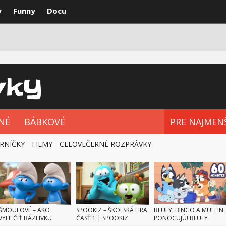
y
Funny
Docu
VKY
NAJLEPŠIE
ROZPRÁVKOVÉ SÉRIE
NÉ
BÁBKOVÉ
PRE NAJMEN
RNÍČKY
FILMY
CELOVEČERNÉ ROZPRÁVKY
ŠMOULOVÉ – AKO
SPOOKIZ – ŠKOLSKÁ HRA
BLUEY, BINGO A MUFFIN
VYLIEČIŤ BÁZLIVKU
ČASŤ 1 | SPOOKIZ
PONOCUJÚ! BLUEY