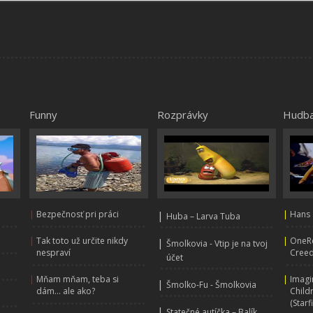
Funny
Rozprávky
Hudb
|
Bezpečnosť pri práci
|
|
Hans 
Huba – Larva Tuba
|
Tak toto už určite nikdy
|
OneRe
|
Šmolkovia - Vtip je na tvoj
nespraví
Creed
účet
|
Mňam mňam, teba si
|
Imagi
|
Šmolko-Fu - Šmolkovia
dám... ale ako?
Child
(Starf
|
Statečné autíčka – Balík