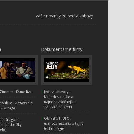
Fíha tralala - super kamoši
66.
0:00
vaše novinky zo sveta zábavy
a
Dokumentárne filmy
Zimmer - Dune live
|
Jedovaté tvory -
Najjedovatejšie a
najnebezpečnejšie
public - Assassin's
zvieratá na Zemi
 - Mirage
|
Oblasť 51: UFO,
ne Dragons -
mimozemšťania a tajné
ren of the Sky
technológie
ield)