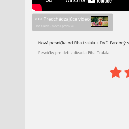
<<< Predchádzajúce video
Fíha tralala - ovocná pesnička
Nová pesnička od Fíha tralala z DVD Farebný 
Pesničky pre deti z divadla Fíha Tralala