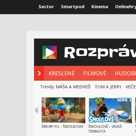
Sector
Smartpod
Kinema
Onlinehr
NOVÉ ROZPRÁ
KRESLENÉ
FILMOVÉ
HUDOB
Trendy:
MÁŠA A MEDVEĎ
TOM A JERRY
VEČE
ŠMURF-FU – ŠMOLKOVIA
ŠMOULOVÉ – VEĽKÁ
TEMNOTA