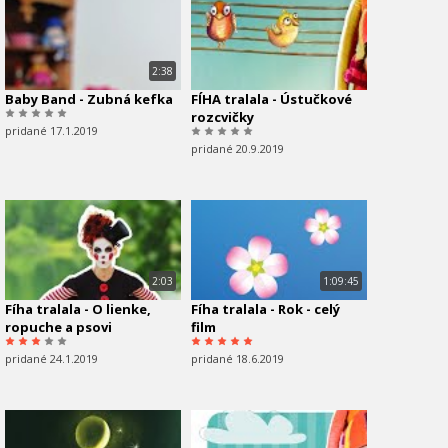
2:38
Baby Band - Zubná kefka
FÍHA tralala - Ústučkové
rozcvičky
pridané 17.1.2019
pridané 20.9.2019
2:03
1:09:45
Fíha tralala - O lienke,
Fíha tralala - Rok - celý
ropuche a psovi
film
pridané 24.1.2019
pridané 18.6.2019