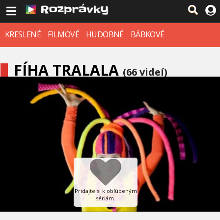
KRESLENÉ
FILMOVÉ
HUDOBNÉ
BÁBKOVÉ
FÍHA TRALALA
(66 videí)
Pridajte si k obľúbeným
sériám.