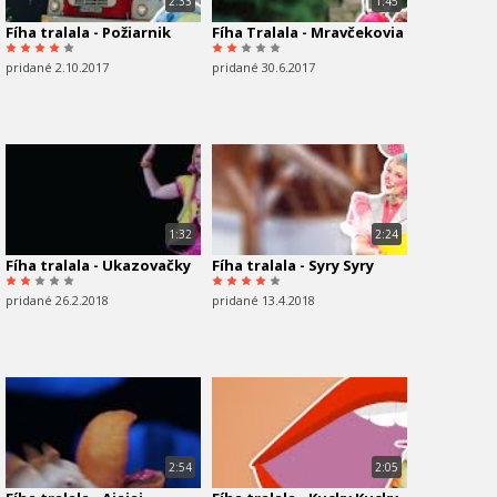
2:33
1:45
Fíha tralala - Požiarnik
Fíha Tralala - Mravčekovia
pridané 2.10.2017
pridané 30.6.2017
1:32
2:24
Fíha tralala - Ukazovačky
Fíha tralala - Syry Syry
pridané 26.2.2018
pridané 13.4.2018
2:54
2:05