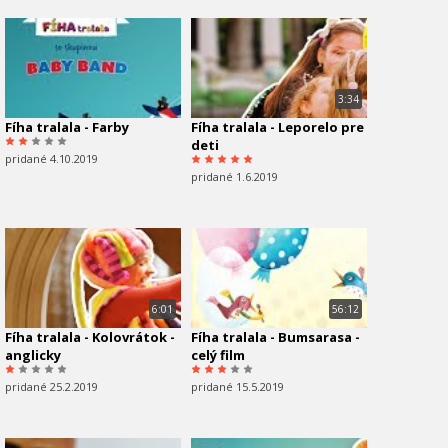
3:34
Fíha tralala - Farby
Fíha tralala - Leporelo pre
deti
pridané 4.10.2019
pridané 1.6.2019
6:01
56:12
Fíha tralala - Kolovrátok -
Fíha tralala - Bumsarasa -
anglicky
celý film
pridané 25.2.2019
pridané 15.5.2019