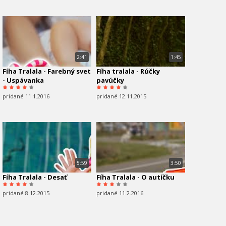
2:41
1:45
Fíha Tralala - Farebný svet
Fíha tralala - Rúčky
- Uspávanka
pavúčky
pridané 11.1.2016
pridané 12.11.2015
5:59
3:50
Fíha Tralala - Desať
Fíha Tralala - O autíčku
pridané 8.12.2015
pridané 11.2.2016