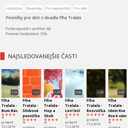
Hudobná
Slovensky
Pre najmenších
Pre deti
Pesničky pre deti z divadla Fíha Tralala
Počet epizód v archíve: 66
Priemer hodnotení: 72%
NAJSLEDOVANEJŠIE ČASTI
2:55
1:52
1:39
2:00
1:44
2:03
Fíha
Fíha
Fíha
Fíha
Fíha
Fíha
Tralala -
Tralala -
Tralala -
Tralala -
Tralala -
Tralala -
Bum Bác
Slivková
Hop a
Letí letí
Rozcvička
Idem Kva
pesnička
Skok
Kva k vám
pridané
pridané
pridané
11.2.2014
13.2.2014
11.2.2014
pridané
pridané
pridané