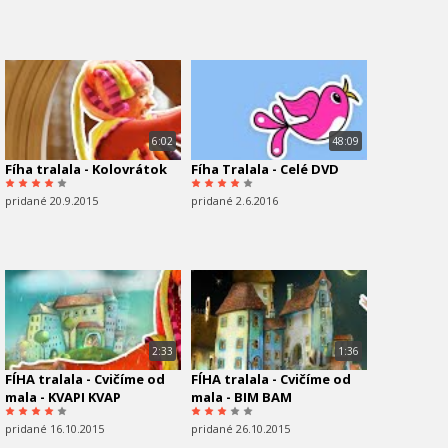
6:02
48:09
Fíha tralala - Kolovrátok
Fíha Tralala - Celé DVD
pridané 20.9.2015
pridané 2.6.2016
2:33
1:36
FÍHA tralala - Cvičíme od
FÍHA tralala - Cvičíme od
mala - KVAPI KVAP
mala - BIM BAM
pridané 16.10.2015
pridané 26.10.2015