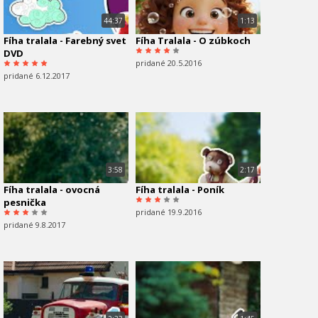
44:37
1:13
Fíha tralala - Farebný svet
Fíha Tralala - O zúbkoch
DVD
pridané 20.5.2016
pridané 6.12.2017
3:58
2:17
Fíha tralala - ovocná
Fíha tralala - Poník
pesnička
pridané 19.9.2016
pridané 9.8.2017