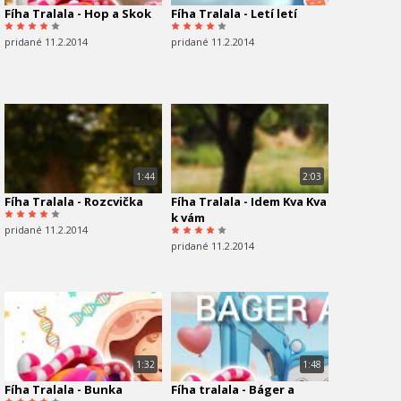
Fíha Tralala - Hop a Skok
Fíha Tralala - Letí letí
pridané 11.2.2014
pridané 11.2.2014
1:44
2:03
Fíha Tralala - Rozcvička
Fíha Tralala - Idem Kva Kva
k vám
pridané 11.2.2014
pridané 11.2.2014
1:32
1:48
Fíha Tralala - Bunka
Fíha tralala - Báger a