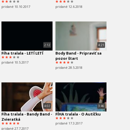
pridané 10.10.2017
pridané 12.6.2018
2:12
4:21
Fíha tralala - LETÍ LETÍ
Body Band - Pripraviť sa
pozor štart
pridané 10.5.2017
pridané 28.5.2018
4:02
3:46
Fíha tralala - Bandy Band -
FÍHA tralala - O Autíčku
Zvieratká
pridané 17.3.2017
pridané 27.7.2017