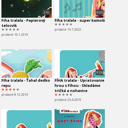
2:42
0:00
Fiha tralala - Papierový
Fíha tralala - super kamoši
telocvik
pridané 16.7.2022
pridané 10.1.2019
8:24
Fíha tralala - Ťahal dedko
FÍHA tralala - Upratovanie
repu
hrou s Fíhou - Skladáme
tričká a nohavice
pridané 8.12.2019
pridané 25.4.2019