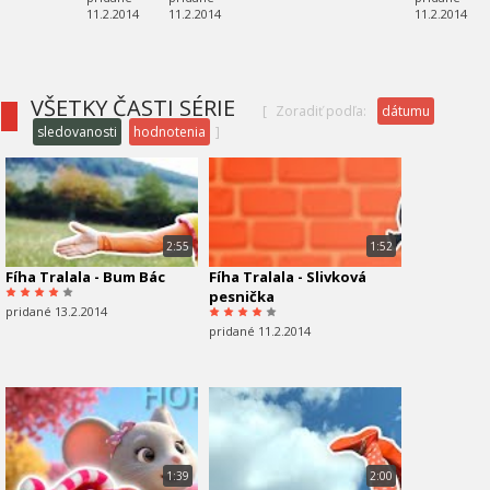
11.2.2014
11.2.2014
11.2.2014
VŠETKY ČASTI SÉRIE
[
Zoradiť podľa:
dátumu
sledovanosti
hodnotenia
]
2:55
1:52
Fíha Tralala - Bum Bác
Fíha Tralala - Slivková
pesnička
pridané 13.2.2014
pridané 11.2.2014
1:39
2:00