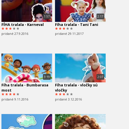
1:57
2:17
FÍHA tralala - Karneval
Fíha tralala - Tani Tani
pridané 27.9.2016
pridané 29.11.2017
3:19
2:07
Fíha tralala - Bumbarasa
Fíha tralala - vločky sú
most
vločky
pridané 9.11.2016
pridané 3.12.2016