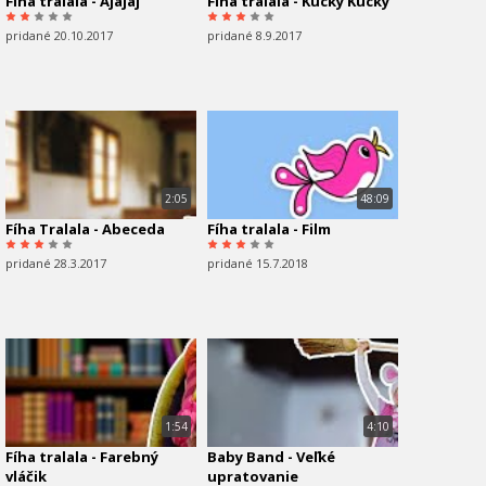
Fíha tralala - Ajajaj
Fíha tralala - Kucky Kucky
pridané 20.10.2017
pridané 8.9.2017
2:05
48:09
Fíha Tralala - Abeceda
Fíha tralala - Film
pridané 28.3.2017
pridané 15.7.2018
1:54
4:10
Fíha tralala - Farebný
Baby Band - Veľké
vláčik
upratovanie