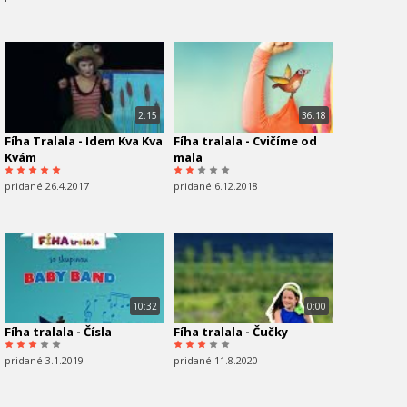
2:15
36:18
Fíha Tralala - Idem Kva Kva
Fíha tralala - Cvičíme od
Kvám
mala
pridané 26.4.2017
pridané 6.12.2018
10:32
0:00
Fíha tralala - Čísla
Fíha tralala - Čučky
pridané 3.1.2019
pridané 11.8.2020