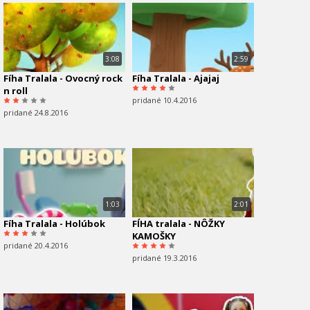
3:08
2:59
Fíha Tralala - Ovocný rock
Fíha Tralala - Ajajaj
n roll
pridané 10.4.2016
pridané 24.8.2016
1:03
2:01
Fíha Tralala - Holúbok
FÍHA tralala - NÔŽKY
KAMOŠKY
pridané 20.4.2016
pridané 19.3.2016