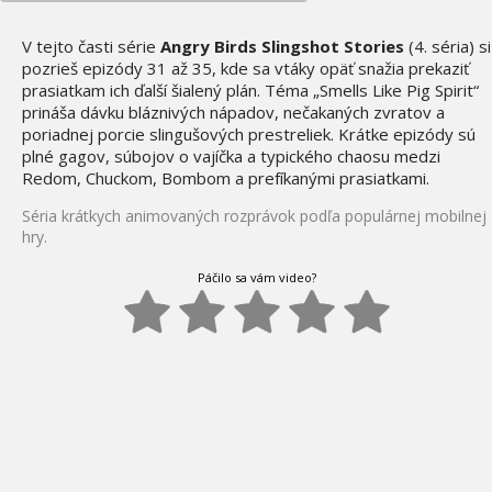
V tejto časti série
Angry Birds Slingshot Stories
(4. séria) si
pozrieš epizódy 31 až 35, kde sa vtáky opäť snažia prekaziť
prasiatkam ich ďalší šialený plán. Téma „Smells Like Pig Spirit“
prináša dávku bláznivých nápadov, nečakaných zvratov a
poriadnej porcie slingušových prestreliek. Krátke epizódy sú
plné gagov, súbojov o vajíčka a typického chaosu medzi
Redom, Chuckom, Bombom a prefíkanými prasiatkami.
Séria krátkych animovaných rozprávok podľa populárnej mobilnej
hry.
Páčilo sa vám video?