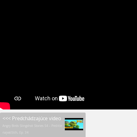
<<< Predchádzajúce video
Angry Birds Slingshot Stories S4 – Prežitie
najväčších, Ep. 34