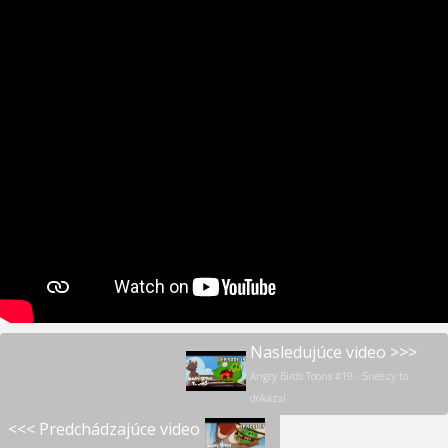
Nasledujúce video >>>
Angry Birds Toons #19 - Sneezy to
dokázal
<<< Predchádzajúce video