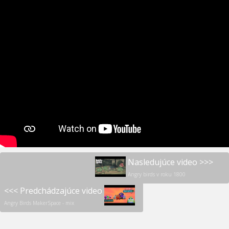
Nasledujúce video >>>
Angry birds v roku 1800
<<< Predchádzajúce video
Angry Birds MakerSpace - mix