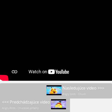
Nasledujúce video >>>
Angry birds - Chuck
<<< Predchádzajúce video
Angry Birds - Chuckove príbehy