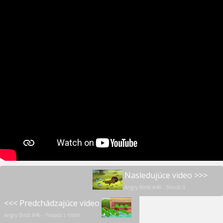
Nasledujúce video >>>
Angry Birds #48 - Shrub It
<<< Predchádzajúce video
Angry Birds #46 - Prasatá z hlbín