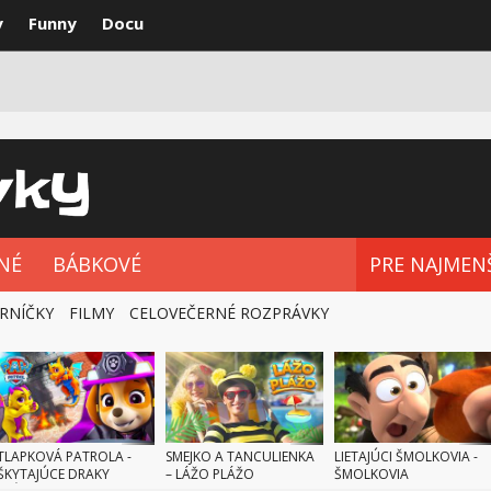
y
Funny
Docu
VKY
NAJLEPŠIE
ROZPRÁVKOVÉ SÉRIE
NÉ
BÁBKOVÉ
PRE NAJMEN
RNÍČKY
FILMY
CELOVEČERNÉ ROZPRÁVKY
TLAPKOVÁ PATROLA -
SMEJKO A TANCULIENKA
LIETAJÚCI ŠMOLKOVIA -
ŠKYTAJÚCE DRAKY
– LÁŽO PLÁŽO
ŠMOLKOVIA