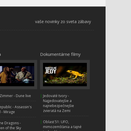
Angry Birds S3E6 -
138.
Dingerydork
0:00
Angry Birds Bubble
vaše novinky zo sveta zábavy
Trouble - 1-5
Angry Birds Bubble
Trouble - 6-10
a
Dokumentárne filmy
Angry Birds Bubble
Trouble - 11-15
Angry Birds Bubble
Trouble - 16 Blízke
stretnutie
Zimmer - Dune live
|
Jedovaté tvory -
Najjedovatejšie a
Angry Birds Bubble
najnebezpečnejšie
public - Assassin's
Trouble - 17 Teplota
zvieratá na Zemi
 - Mirage
|
Oblasť 51: UFO,
ne Dragons -
Angry Birds Bubble
mimozemšťania a tajné
ren of the Sky
Trouble - 18 Hore a dosť