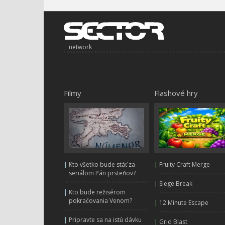
network
Filmy
Flashové hry
|
Kto všetko bude stáť za
|
Fruity Craft Merge
seriálom Pán prsteňov?
|
Siege Break
|
Kto bude režisérom
pokračovania Venom?
|
12 Minute Escape
|
Pripravte sa na istú dávku
|
Grid Blast