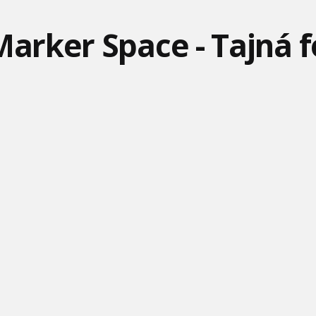
SPÔSOBU
 Marker Space - Tajná 
MIMONI A PRÍŠERY –
TLAPKOVÁ PATROLA –
ROBOTY A
GOOMI SA PREDSTAVUJE
PRIPRAV SA!
TECHNOLÓGIE! – TOM A
MI
JERRY
TOM & JERRY – VITAJTE V
ROCKY SA ZĽAKNE! -
ZUMOVE
DŽUNGLI!
LABKOVÁ PATROLA –
DOBRODRUŽSTVÁ NA
PAW P
LODI! - LABKOVÁ PA
TOM A JERRY – JARNÝ
TOM A JERRY – CHAOS NA
RUŽOVÝ PANTER –
CHAOS!
DEŇ SVÄTÉHO PATRIKA
CESTOVANIE