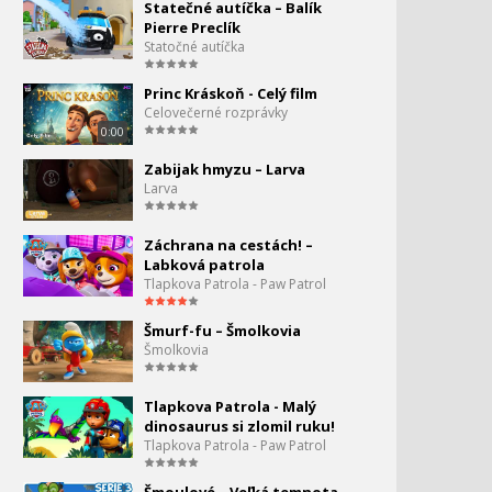
Statečné autíčka – Balík
Angry Birds 2 - ukážka z
119.
Pierre Preclík
filmu
Statočné autíčka
2:08
Angry Birds - S2 E24 -
Princ Kráskoň - Celý film
Bombina
Celovečerné rozprávky
0:00
Ako vyzerá slovenský
Zabijak hmyzu – Larva
dabing Angry Birds 2?
Larva
Angry Birds Markerspace -
Záchrana na cestách! –
Schovávačka
Labková patrola
Tlapkova Patrola - Paw Patrol
Angry Birds Toons - S2 Ep
Šmurf-fu – Šmolkovia
26 - Epic Sax Off
Šmolkovia
Angry Birds Slingshot 1 -
Tlapkova Patrola - Malý
Prvý level
dinosaurus si zlomil ruku!
Tlapkova Patrola - Paw Patrol
Angry Birds Slingshot 2 -
Starstruck