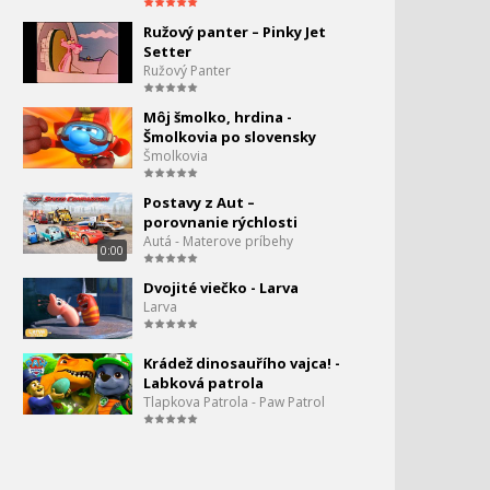
Ružový panter – Pinky Jet
Angry Birds Toons - S3 E1 -
Setter
Kráľovská krádež
Ružový Panter
Angry Birds Toons - S3 E2 -
Môj šmolko, hrdina -
Zlé vlasy
Šmolkovia po slovensky
Šmolkovia
Angry Birds - Slingshot
Postavy z Aut –
Stories - stavba
porovnanie rýchlosti
Autá - Materove príbehy
0:00
Angry Birds Toons 3 - 3 -
Golditrotters
Dvojité viečko - Larva
Larva
Angry Birds Slingshot
Stories - Test presnosti
Krádež dinosauřího vajca! -
Labková patrola
Tlapkova Patrola - Paw Patrol
Angry Birds Toons - S3EP4 -
Päsť plná kapusty