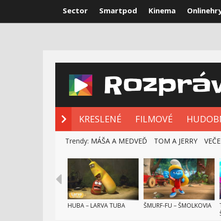
Sector
Smartpod
Kinema
Onlinehr
NOVÉ ROZPRÁ
KRESLENÉ
FILMOVÉ
HUDOB
Trendy:
MÁŠA A MEDVEĎ
TOM A JERRY
VEČE
HUBA – LARVA TUBA
ŠMURF-FU – ŠMOLKOVIA