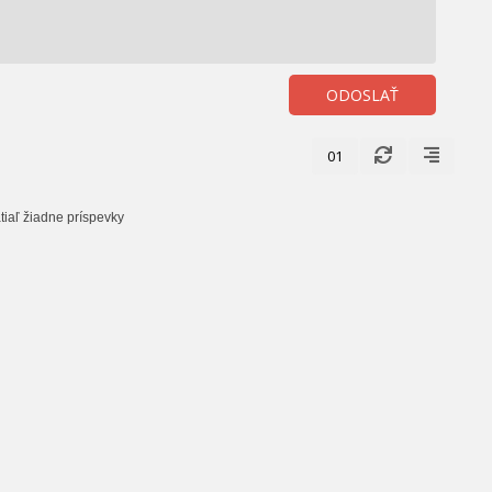
ODOSLAŤ
01
tiaľ žiadne príspevky