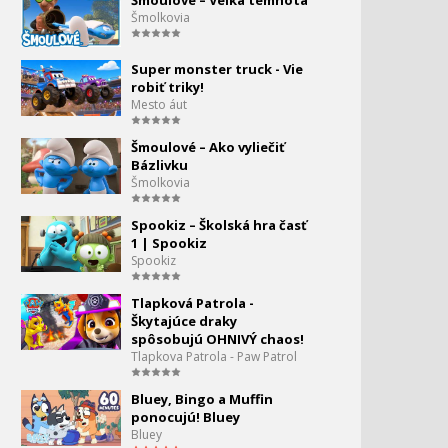
Šmoulové – Veľká temnota
Šmolkovia
Angry Birds Slingshot 3 -
Party
Super monster truck - Vie
robiť triky!
Mesto áut
Angry Birds - Slingshot
stories - 4 - Explózie
Šmoulové – Ako vyliečiť
prasiat vysvetlené
Bázlivku
Šmolkovia
Angry Birds - Slingshot
Stories - TNT
Spookiz – Školská hra časť
1 | Spookiz
Spookiz
Angry Birds Slingshot
stories - 6 - Popcorn
Tlapková Patrola -
Škytajúce draky
Anry Birds Slingshot
spôsobujú OHNIVÝ chaos!
Stories - EP7 - Prasatá
Tlapkova Patrola - Paw Patrol
budú lietať
Bluey, Bingo a Muffin
Angry Birds - Slingshot
ponocujú! Bluey
stories - Vesmír
Bluey