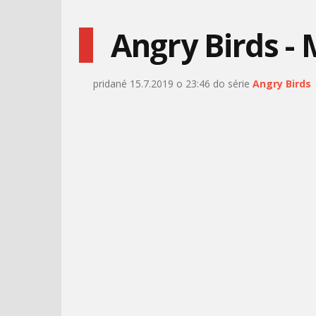
Angry Birds -
pridané 15.7.2019 o 23:46 do série
Angry Birds
HEXED - TEASER
TLAPKOVÁ PATROLA –
RYDER POTREBUJE
VŠETKY
MARATÓN KLASICKÝCH
TOM A JERRY – EŠTE VIAC
KRESLENÝCH
ZVIERACÍCH MÁM!
ROZPRÁVOK –
KYANID A ŠŤASTIE –
STAROSTA HUMDINGER
DOBRÝ A ZLÝ POLICAJT
VÍŤAZÍ! – LABKOVÁ