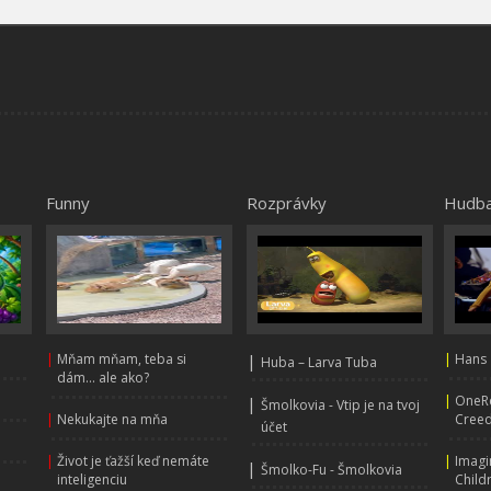
Funny
Rozprávky
Hudb
|
Mňam mňam, teba si
|
|
Hans 
Huba – Larva Tuba
dám... ale ako?
|
OneRe
|
Šmolkovia - Vtip je na tvoj
|
Nekukajte na mňa
Creed
účet
|
Život je ťažší keď nemáte
|
Imagi
|
Šmolko-Fu - Šmolkovia
inteligenciu
Child