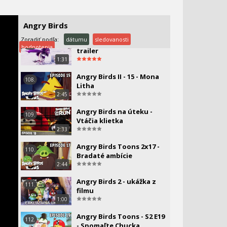
Angry Birds - 2 sezóna - 14
106.
- Nie bez mojej helmy
Angry Birds
2:45
Zoradiť podľa:
dátumu
sledovanosti
Angry Birds - The Movie 2 -
107.
hodnotenia
trailer
1:31
Angry Birds II - 15 - Mona
108.
Litha
2:45
Angry Birds na úteku -
109.
Vtáčia klietka
2:33
Angry Birds Toons 2x17 -
110.
Bradaté ambície
2:44
Angry Birds 2 - ukážka z
111.
filmu
1:00
Angry Birds Toons - S2 E19
112.
- Spomaľte Chucka