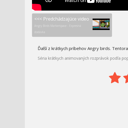
<<< Predchádzajúce video
Angry Birds Markerspace - Expresná
dodávka
Ďalší z krátkych príbehov Angry birds. Tentora
Séria krátkych animovaných rozprávok podľa popu