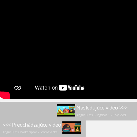
Nasledujúce video >>>
Angry Birds Slingshot 1 - Prvý level
<<< Predchádzajúce video
Angry Birds Markerspace - Schovávačka