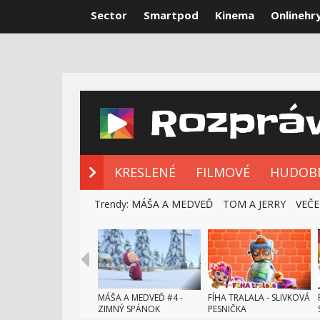
Sector
Smartpod
Kinema
Onlinehr
NOVÉ ROZPRÁ
KRESLENÉ
FILMOVÉ
HUDOB
Trendy:
MÁŠA A MEDVEĎ
TOM A JERRY
VEČE
MÁŠA A MEDVEĎ #4 -
FÍHA TRALALA - SLIVKOVÁ
ZIMNÝ SPÁNOK
PESNIČKA