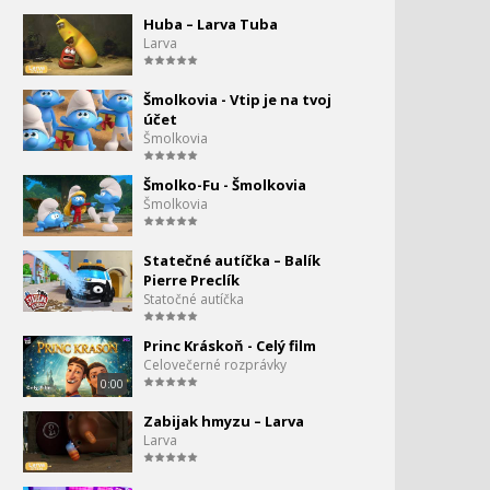
hlbín
2:45
Huba – Larva Tuba
Larva
Angry Birds Toons #47 -
49.
Trpaslík
2:45
Šmolkovia - Vtip je na tvoj
účet
Angry Birds #48 - Shrub It
Šmolkovia
50.
2:45
Šmolko-Fu - Šmolkovia
Šmolkovia
Angry Birds Toons #49 -
51.
Piknik
2:45
Statečné autíčka – Balík
Pierre Preclík
Angry Birds Toons #50 -
52.
Statočné autíčka
Operácia Opera
2:45
Princ Kráskoň - Celý film
Angry Birds Toons #52 -
Celovečerné rozprávky
53.
Bombs Out
0:00
2:45
Zabijak hmyzu – Larva
Angry Birds Toons #37 -
Larva
54.
Clash of Corns
2:45