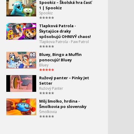
- Optimus Prime
Spookiz – Školská hra časť
0:30
1 | Spookiz
Spookiz
Angry Birds Transformers
62.
- Lockdown
Tlapková Patrola -
0:41
Škytajúce draky
spôsobujú OHNIVÝ chaos!
Angry Birds Transformers
63.
Tlapkova Patrola - Paw Patrol
- Bumblebee
0:37
Bluey, Bingo a Muffin
Angry Birds Transformers
64.
ponocujú! Bluey
- Galvatron
Bluey
0:50
Ružový panter – Pinky Jet
Angry Birds Toons II. - 10 -
65.
Setter
Zabav prasatá
Ružový Panter
2:45
Piggy Tales - Domov sladky
66.
Môj šmolko, hrdina -
domov
Šmolkovia po slovensky
1:04
Šmolkovia
Angry Birds - Shakira birds
67.
1:30