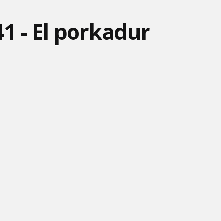
ZVIERAT
1 - El porkadur
NO POČKAJ ZAJAC #13 -
HOTEL TRANSYLVÁNIA -
MÁŠA A MEDVEĎ 67 -
ŠPORT
SLOVENSKÁ PESNIČKA
NAJLEPŠÍ LIEK
FÍHA TRALALA - ŠKOLA
DESPICABLE ME - MINI
FÍHA TRALALA - SEMIENK
PLÁVANIA
STORY
MRÁZIK
ANGRY BIRDS #6 -
MÁŠA A MEDVEĎ #29 -
PRASAČÍ TALENT
HIT SEZÓNY