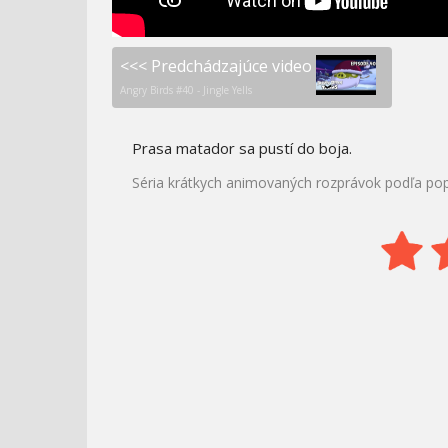
<<< Predchádzajúce video
Angry Birds #40 - Jingle Yells
Prasa matador sa pustí do boja.
Séria krátkych animovaných rozprávok podľa popu