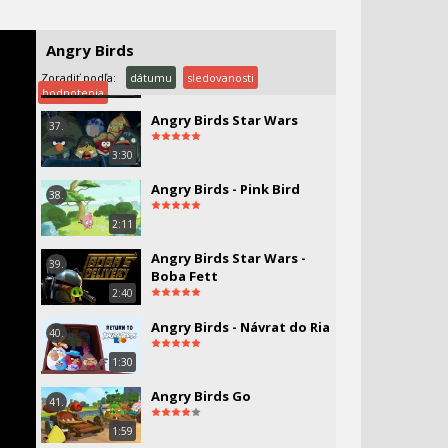
Noc zombie prasiat
2:45
Angry Birds
Angry Birds Toons - 34 -
36.
Noc živých mŕtvych
Zoradiť podľa:
dátumu
sledovanosti
2:45
hodnotenia
Angry Birds Star Wars
37.
3:30
Angry Birds - Pink Bird
38.
2:11
Angry Birds Star Wars -
39.
Boba Fett
2:40
Angry Birds - Návrat do Ria
40.
1:30
Angry Birds Go
41.
1:59