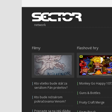
network
Filmy
Flashové hry
|
Kto všetko bude stáť za
|
Monkey Go Happy 107
seriálom Pán prsteňov?
|
Guns & Bottles
|
Kto bude režisérom
pokračovania Venom?
|
Fruity Craft Merge
|
Pripravte sa na istú dávku
|
Siege Break