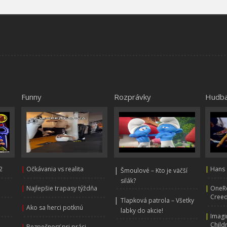
Funny
Rozprávky
Hudb
2
|
Očkávania vs realita
|
|
Hans 
Šmoulové – Kto je väčší
silák?
|
Najlepšie trapasy týždňa
|
OneRe
Creed
|
Tlapková patrola – Všetky
|
Ako sa herci potknú
labky do akcie!
|
Imagi
Child
|
Bezpečnosť pri práci