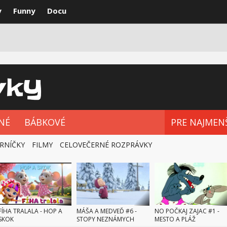
y
Funny
Docu
VKY
NAJLEPŠIE
ROZPRÁVKOVÉ SÉRIE
NÉ
BÁBKOVÉ
PRE NAJMEN
RNÍČKY
FILMY
CELOVEČERNÉ ROZPRÁVKY
FÍHA TRALALA - HOP A
MÁŠA A MEDVEĎ #6 -
NO POČKAJ ZAJAC #1 -
SKOK
STOPY NEZNÁMYCH
MESTO A PLÁŽ