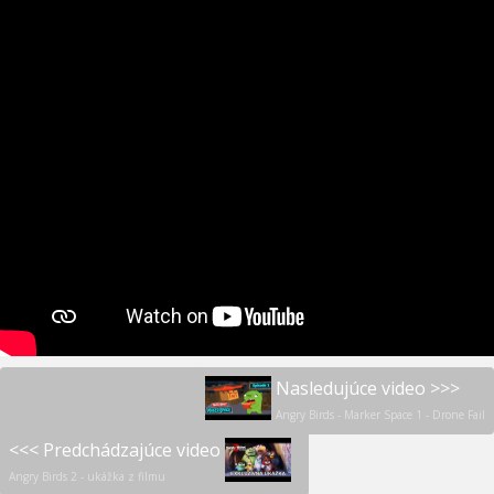
Nasledujúce video >>>
Angry Birds - Marker Space 1 - Drone Fail
<<< Predchádzajúce video
Angry Birds 2 - ukážka z filmu