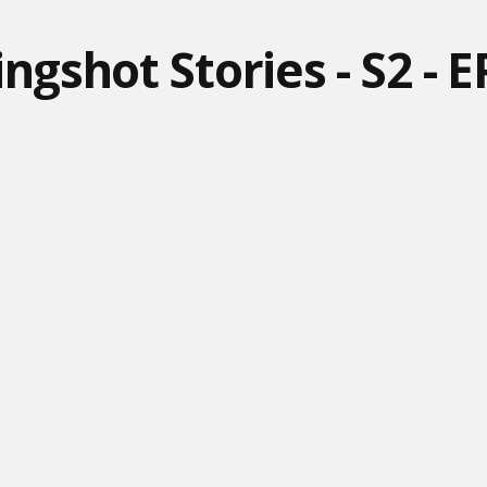
ngshot Stories - S2 - E
HOTEL TRANSYLVÁNIA -
ĽADOVÉ KRÁĽOVSTVO -
FÍHA TRALALA - SEMIENK
SLOVENSKÁ PESNIČKA
LET IT GO - ORIGINÁL
BARBIE - SPOMIENKY
MÁŠA A MEDVEĎ 65 -
MÁŠA A MEDVEĎ #33 -
NESTARNÚ
PRVÝ KONTAKT
ŠŤASTNÝ ŽIVOT
NO POČKAJ ZAJAC #5 -
BOLEK A LOLEK - V
TRI MALÉ PRASIATKA
MESTO
ROZPRÁVKE - 3 -