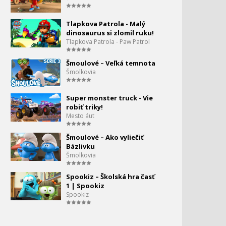
Season 1
Tlapkova Patrola - Malý
Angry Birds Toons - S3
dinosaurus si zlomil ruku!
168.
EP18 - Eggsaution
Tlapkova Patrola - Paw Patrol
0:00
Šmoulové – Veľká temnota
Angry Birds Toons - S3
169.
Šmolkovia
EP19 - Krátky a špeciálny
0:00
Super monster truck - Vie
Angry Birds Toons - S3
robiť triky!
EP20
Mesto áut
Angry Birds Toons - S3
Šmoulové – Ako vyliečiť
171.
EP22
Bázlivku
0:00
Šmolkovia
Angry Birds Toons - S3
Spookiz – Školská hra časť
EP23
1 | Spookiz
Spookiz
Angry Birds Toons - S3
EP24