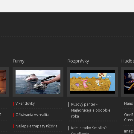
Funny
Rozprávky
Hudb
|
Víkendovky
|
|
Hans 
Ružový panter -
Najhorúcejšie obdobie
2
|
Očkávania vs realita
|
OneRe
roka
Creed
|
Najlepšie trapasy týždňa
|
Kde je tatko Šmolko? –
|
Imagi
Šmolkovia