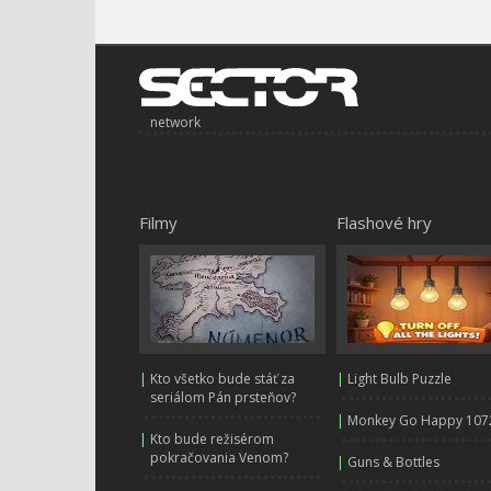
network
Filmy
Flashové hry
|
Kto všetko bude stáť za
|
Light Bulb Puzzle
seriálom Pán prsteňov?
|
Monkey Go Happy 107
|
Kto bude režisérom
pokračovania Venom?
|
Guns & Bottles