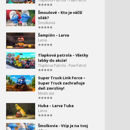
Tlapkova Patrola - Paw Patrol
modrých
Šmoulové – Kto je väčší
silák?
Angry Birds Toons - Oprav
Šmolkovia
to
Šampión – Larva
Angry Birds Toons - Prasa
Larva
Tlapková patrola – Všetky
Angry Birds Toons -
labky do akcie!
Didgerydork
Tlapkova Patrola - Paw Patrol
Super Truck Link Force –
Angry Birds Toons - Chytiť
158.
Super Truck zachraňuje
modrých - S3E10
deň zmrzliny!
0:00
Mesto áut
Angry Birds Toons -
Posledný strom - S3E11
Huba – Larva Tuba
Larva
Angry Birds Toons - Happy
Hippy - S3E12
Šmolkovia - Vtip je na tvoj