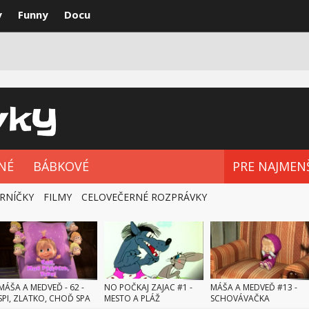
y
Funny
Docu
VKY
NAJLEPŠIE
ROZPRÁVKOVÉ SÉRIE
NÉ
BÁBKOVÉ
PRE NAJMEN
RNÍČKY
FILMY
CELOVEČERNÉ ROZPRÁVKY
MÁŠA A MEDVEĎ - 62 -
NO POČKAJ ZAJAC #1 -
MÁŠA A MEDVEĎ #13 -
SPI, ZLATKO, CHOĎ SPA
MESTO A PLÁŽ
SCHOVÁVAČKA