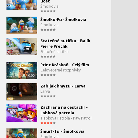
účet
Šmolkovia
Angry Birds Toons - koník
161.
- 3-13
Šmolko-Fu - Šmolkovia
0:00
Šmolkovia
Angry Birds toons - Robo
Tilda
Statečné autíčka – Balík
Pierre Preclík
Angry Birds Toons - Robo
Statočné autíčka
Tilda - 3-14
Princ Kráskoň - Celý film
Celovečerné rozprávky
Angry Birds Toons - King
0:00
of the Ring - 3-15
Zabijak hmyzu – Larva
Larva
Angry Birds Toons -
Spaced out - 3-16
Záchrana na cestách! –
Labková patrola
Angry Birds - to najlepšie z
166.
Tlapkova Patrola - Paw Patrol
Angry Birds
0:00
Šmurf-fu – Šmolkovia
Angry Birds Maker Space -
Šmolkovia