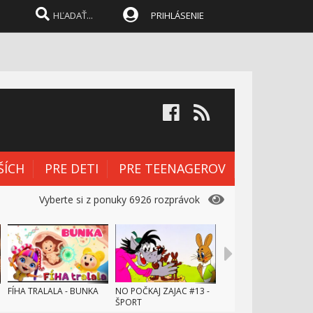
Angry Birds Slingshot
PRIHLÁSENIE
stories - 6 - Popcorn
Anry Birds Slingshot
Stories - EP7 - Prasatá
budú lietať
Angry Birds - Slingshot
stories - Vesmír
ŠÍCH
PRE DETI
Angry Birds Toons - S3 E1 -
PRE TEENAGEROV
Kráľovská krádež
Vyberte si z ponuky 6926 rozprávok
Angry Birds Toons - S3 E2 -
Zlé vlasy
Angry Birds - Slingshot
Stories - stavba
FÍHA TRALALA - BUNKA
NO POČKAJ ZAJAC #13 -
ŠPORT
Angry Birds Toons 3 - 3 -