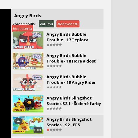
Angry Birds Bubble
Angry Birds
Trouble - 16 Blízke
stretnutie
Zoradiť podľa:
dátumu
sledovanosti
hodnotenia
Angry Birds Bubble
Trouble - 17 Teplota
Angry Birds Bubble
Trouble - 18 Hore a dosť
Angry Birds Bubble
Trouble - 19 Angry Rider
Angry Birds Slingshot
Stories S2.1 - Šialené farby
Angry Brids Slingshot
147.
Stories - S2 - EP5
0:00