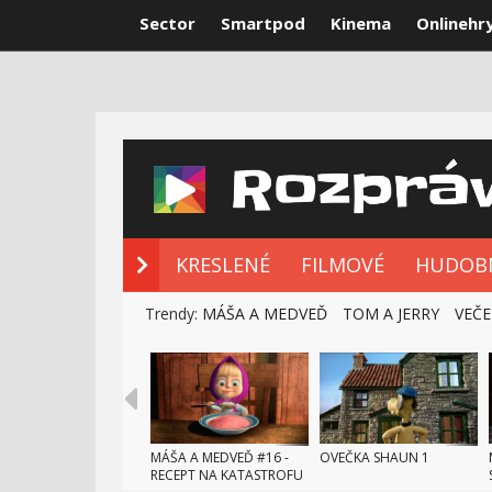
Sector
Smartpod
Kinema
Onlinehr
NOVÉ ROZPRÁ
KRESLENÉ
FILMOVÉ
HUDOB
Trendy:
MÁŠA A MEDVEĎ
TOM A JERRY
VEČE
MÁŠA A MEDVEĎ #16 -
OVEČKA SHAUN 1
RECEPT NA KATASTROFU