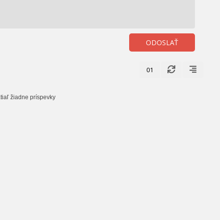
ODOSLAŤ
01
tiaľ žiadne príspevky