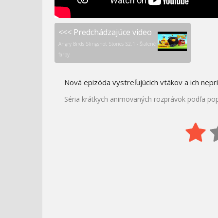
<<< Predchádzajúce video
Angry Birds Slingshot Stories S2.1 - Šialené
farby
Nová epizóda vystreľujúcich vtákov a ich nepri
Séria krátkych animovaných rozprávok podľa popu