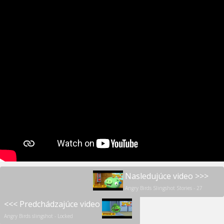
Nasledujúce video >>>
Angry Birds Slingshot Stories - 27
<<< Predchádzajúce video
Angry Birds slingshot - Locked