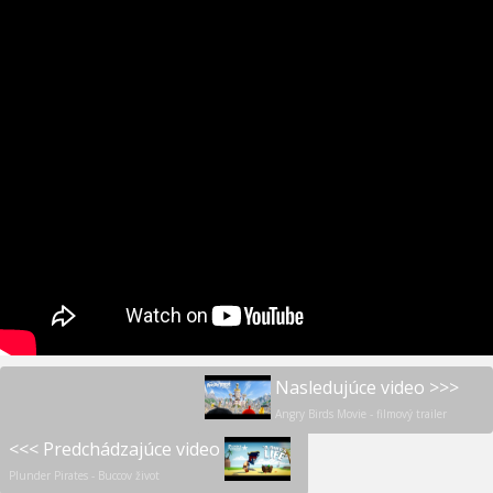
Nasledujúce video >>>
Angry Birds Movie - filmový trailer
<<< Predchádzajúce video
Plunder Pirates - Buccov život