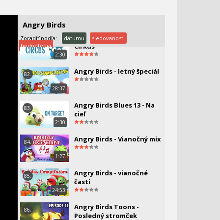
VÝST
TLAP
Angry Birds Blues 1 -
80.
Donáška
2:30
Angry Birds
Angry Birds Blues 10 -
Zoradiť podľa:
dátumu
sledovanosti
81.
hodnotenia
Cirkus
2:30
Angry Birds - letný špeciál
82.
28:37
Angry Birds Blues 13 - Na
83.
cieľ
2:30
Angry Birds - Vianočný mix
84.
1:27
Angry Birds - vianočné
85.
časti
24:53
Angry Birds Toons -
86.
Posledný stromček