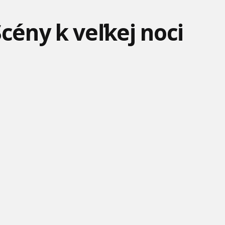
Scény k veľkej noci
TLAPKOVÁ PATROLA -
MARATÓN KLASICKÝCH
SUPER TRUCK SA
PROBLÉMY S
KRESLENÝCH
POTÁPA! SUPER TRUCK
TVAROVANÝM K
ROZPRÁVOK -
LINK F
LABKOVA PATRO -
KOCÚR V KLOBÚKU –
AMONG US – (S1, E1) –
DINOSAURÍ FILM (2026) -
TRAILER NA ANIMÁK
PIZZOVÁ PÁRTY, KDE
TR
LARVA TUBA - DÁŽĎ
TOY STORY 5 – FINÁLNY
TOM A JERRY KRÁTKE
TRAILER
FILMY – MARATÓN!