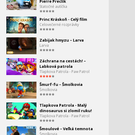
Pierre Preclík
Angry Birds Toons II. #4 -
93.
Statočné autíčka
Hra na skrývačku
2:45
Princ Kráskoň - Celý film
Angry Birds Toons II. #5 -
Celovečerné rozprávky
94.
Potop sa alebo plávaj
0:00
2:45
Zabijak hmyzu – Larva
Angry Birds Toons II. #6 -
Larva
95.
Superbomba
2:45
Záchrana na cestách! –
Angry Birds Toons II - 7.
Labková patrola
96.
Presne tak
Tlapkova Patrola - Paw Patrol
2:45
Šmurf-fu – Šmolkovia
Angry Birds Toons II - 8.
97.
Šmolkovia
Zázrak života
2:45
Tlapkova Patrola - Malý
Angry Birds Zero Gravity 1
98.
dinosaurus si zlomil ruku!
- Zberateľ známok
Tlapkova Patrola - Paw Patrol
0:45
Angry Birds Zero Gravity 2
Šmoulové – Veľká temnota
99.
- Nuda
Šmolkovia