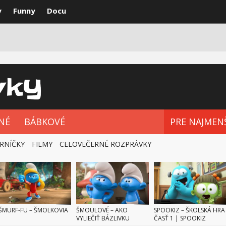
y
Funny
Docu
VKY
NAJLEPŠIE
ROZPRÁVKOVÉ SÉRIE
NÉ
BÁBKOVÉ
PRE NAJMEN
RNÍČKY
FILMY
CELOVEČERNÉ ROZPRÁVKY
ŠMURF-FU – ŠMOLKOVIA
ŠMOULOVÉ – AKO
SPOOKIZ – ŠKOLSKÁ HRA
VYLIEČIŤ BÁZLIVKU
ČASŤ 1 | SPOOKIZ