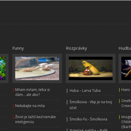
Funny
Rozprávky
Hudb
|
Mňam mňam, teba si
|
|
Hans 
Huba – Larva Tuba
dám... ale ako?
|
OneRe
|
Šmolkovia - Vtip je na tvoj
|
Nekukajte na mňa
Creed
účet
|
Život je ťažší keď nemáte
|
Imagi
|
Šmolko-Fu - Šmolkovia
inteligenciu
Child
(Starf
|
Statečné autíčka – Balík