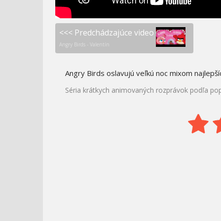
<<< Predchádzajúce video
Angry Birds - Valentín
Angry Birds oslavujú veľkú noc mixom najlepší
Séria krátkych animovaných rozprávok podľa popu