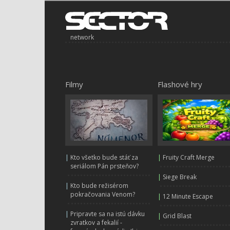
network
Filmy
Flashové hry
|
Kto všetko bude stáť za
|
Fruity Craft Merge
seriálom Pán prsteňov?
|
Siege Break
|
Kto bude režisérom
pokračovania Venom?
|
12 Minute Escape
|
Pripravte sa na istú dávku
|
Grid Blast
zvratkov a fekalií -