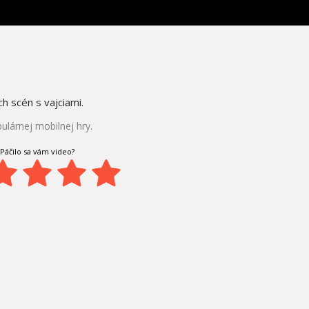
ch scén s vajciami.
lárnej mobilnej hry.
Páčilo sa vám video?