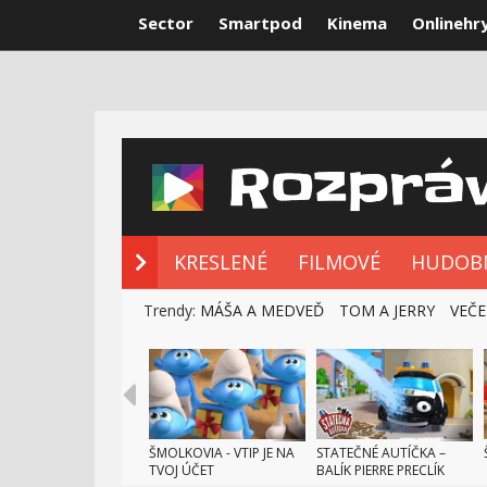
Sector
Smartpod
Kinema
Onlinehr
NOVÉ ROZPRÁ
KRESLENÉ
FILMOVÉ
HUDOB
Trendy:
MÁŠA A MEDVEĎ
TOM A JERRY
VEČE
ŠMOLKOVIA - VTIP JE NA
STATEČNÉ AUTÍČKA –
TVOJ ÚČET
BALÍK PIERRE PRECLÍK