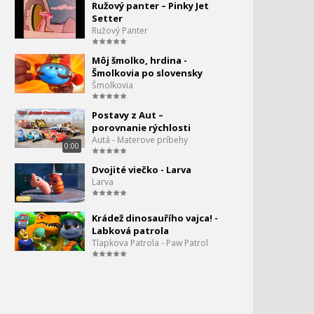
Ružový panter – Pinky Jet
Angry Birds - 2 sezóna - 14
106.
Setter
- Nie bez mojej helmy
Ružový Panter
2:45
Angry Birds - The Movie 2 -
107.
Môj šmolko, hrdina -
trailer
Šmolkovia po slovensky
1:31
Šmolkovia
Angry Birds II - 15 - Mona
108.
Postavy z Aut –
Litha
porovnanie rýchlosti
2:45
Autá - Materove príbehy
0:00
Angry Birds na úteku -
109.
Vtáčia klietka
Dvojité viečko - Larva
2:33
Larva
Angry Birds Toons 2x17 -
110.
Bradaté ambície
Krádež dinosauřího vajca! -
2:44
Labková patrola
Tlapkova Patrola - Paw Patrol
Angry Birds 2 - ukážka z
111.
filmu
1:00
Angry Birds Toons - S2 E19
112.
- Spomaľte Chucka