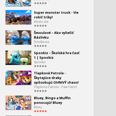
0:46
Angry Birds Toons II - 8.
Super monster truck - Vie
100.
Zázrak života
robiť triky!
2:45
Mesto áut
Angry Birds Toons II. - 9 -
101.
Šmoulové – Ako vyliečiť
Prasa z doby kamenne
Bázlivku
2:45
Šmolkovia
Angry Birds Zero Gravity -
102.
Nebezpečná hra
Spookiz – Školská hra časť
0:45
1 | Spookiz
Spookiz
Angry Birds Toons -
103.
Dogzilla S2 Ep11
Tlapková Patrola -
2:45
Škytajúce draky
spôsobujú OHNIVÝ chaos!
Angry Birds - Prvá sezóna
104.
Tlapkova Patrola - Paw Patrol
2:23:15
Bluey, Bingo a Muffin
Angry Birds - S2 #13 -
105.
ponocujú! Bluey
Chuckmania
Bluey
2:45