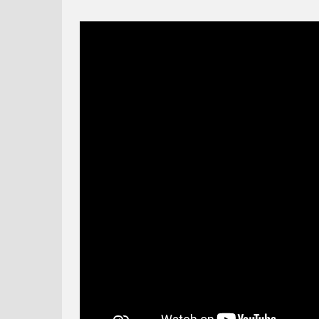
PLASTOVÉ S
PRIAT
LEGO FRIENDS: NOVÁ
RUBBLEOVA PLÁŽOVÁ
KAPITOLA – KONSKÁ
LOPTA! - TLAPKOVÁ
PRESP
PATROL