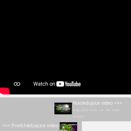
Nasledujúce video >>>
Angry Birds Toons - 34 - Noc živých
mŕtvych
<<< Predchádzajúce video